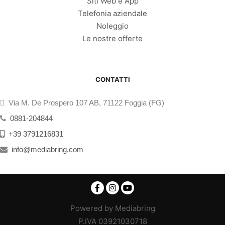
Siti Web e App
Telefonia aziendale
Noleggio
Le nostre offerte
CONTATTI
Via M. De Prospero 107 AB, 71122 Foggia (FG)
0881-204844
+39 3791216831
info@mediabring.com
Powered by Mediabring
P.IVA 03921030718