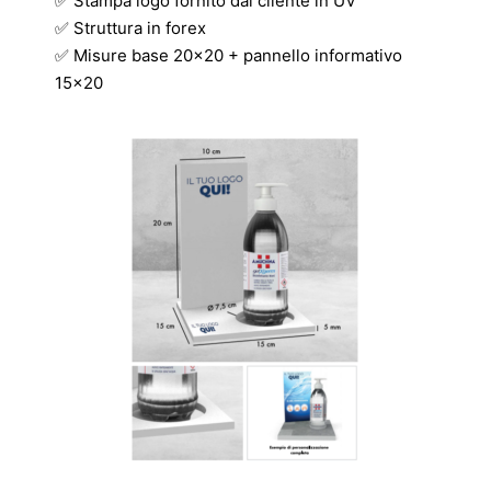
✅ Stampa logo fornito dal cliente in UV
✅ Struttura in forex
✅ Misure base 20×20 + pannello informativo
15×20